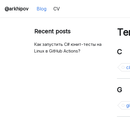
@arkhipov
Blog
CV
Те
Recent posts
Как запустить C# юнит-тесты на
C
Linux в GitHub Actions?
c
G
g