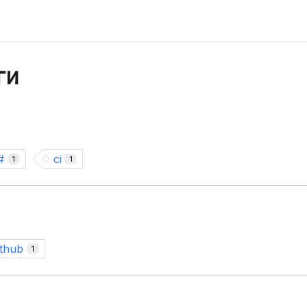
ги
#
ci
1
1
ithub
1